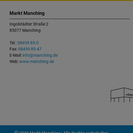
K
o
Markt Manching
n
Ingolstädter Straße 2
t
85077 Manching
a
k
Tel.:
08459 85-0
t
Fax:
08459 85-47
u
E-Mail:
info@manching.de
n
Web:
www.manching.de
d
W
i
c
h
t
i
g
e
L