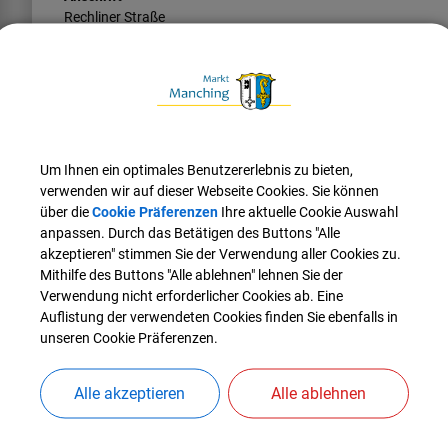
Rechliner Straße
85077
Manching
Kontaktinformationen
Telefon
08459 81-05
Fax
Um Ihnen ein optimales Benutzererlebnis zu bieten,
08459 81-64085
verwenden wir auf dieser Webseite Cookies. Sie können
über die
Cookie Präferenzen
Ihre aktuelle Cookie Auswahl
Website
anpassen. Durch das Betätigen des Buttons "Alle
www.defenceandsecurity-airbusds.com/de_DE/
akzeptieren" stimmen Sie der Verwendung aller Cookies zu.
Mithilfe des Buttons "Alle ablehnen" lehnen Sie der
Verwendung nicht erforderlicher Cookies ab. Eine
Auflistung der verwendeten Cookies finden Sie ebenfalls in
unseren Cookie Präferenzen.
Alle akzeptieren
Alle ablehnen