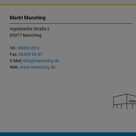
K
o
Markt Manching
n
Ingolstädter Straße 2
t
85077 Manching
a
k
Tel.:
08459 85-0
t
Fax:
08459 85-47
u
E-Mail:
info@manching.de
n
Web:
www.manching.de
d
W
i
c
h
t
i
g
e