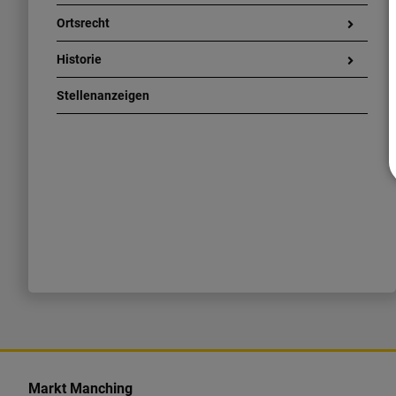
Ortsrecht
Historie
Stellenanzeigen
K
o
Markt Manching