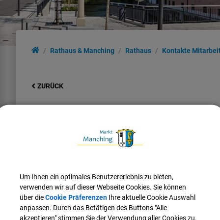
Rathaus & Manching
Rathaus
Kontakte Mitarbei
ZURÜCK
Susanne Wagner
Kontaktdaten:
Telefon:
08459 85-42
Fax:
08459 85-15
E-Mail:
susanne.wagner@manching.de
Um Ihnen ein optimales Benutzererlebnis zu bieten,
verwenden wir auf dieser Webseite Cookies. Sie können
über die
Cookie Präferenzen
Ihre aktuelle Cookie Auswahl
Weitere Informationen:
anpassen. Durch das Betätigen des Buttons "Alle
Zimmer:
204
akzeptieren" stimmen Sie der Verwendung aller Cookies zu.