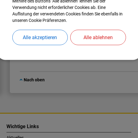
Mithilfe des Buttons "Alle ablehnen" lehnen Sie der
Verwendung nicht erforderlicher Cookies ab. Eine
Auflistung der verwendeten Cookies finden Sie ebenfalls in
unseren Cookie Präferenzen.
Leitung
Alle akzeptieren
Alle ablehnen
Kasse
Nach oben
Wichtige Links
Aktuelles