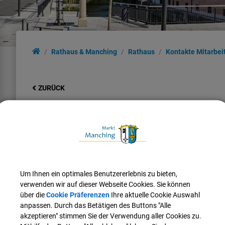
Rathaus & Manching
Rathaus
Kontakte Mitarbei
ZURÜCK
Stephan Purwin
Kontaktdaten:
Telefon:
08459 85-58
Fax:
08459 85-7758
Um Ihnen ein optimales Benutzererlebnis zu bieten,
E-Mail:
stephan.purwin@manching.de
verwenden wir auf dieser Webseite Cookies. Sie können
über die
Cookie Präferenzen
Ihre aktuelle Cookie Auswahl
Weitere Informationen:
anpassen. Durch das Betätigen des Buttons "Alle
Zimmer:
107
akzeptieren" stimmen Sie der Verwendung aller Cookies zu.