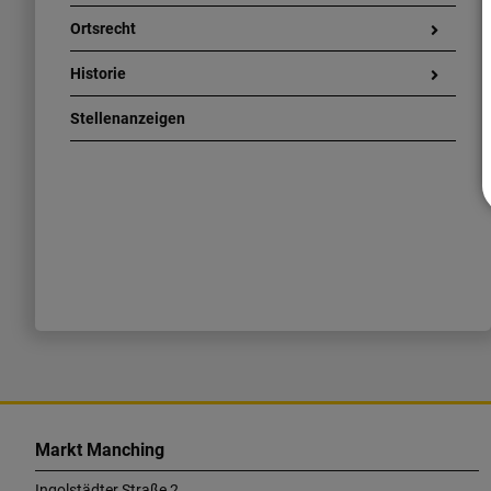
Ortsrecht
Historie
Stellenanzeigen
K
o
Markt Manching
n
Ingolstädter Straße 2