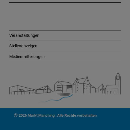
L
i
n
k
s
Veranstaltungen
Stellenanzeigen
Medienmitteilungen
2026 Markt Manching | Alle Rechte vorbehalten