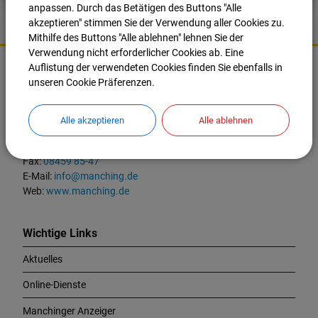
anpassen. Durch das Betätigen des Buttons "Alle
akzeptieren" stimmen Sie der Verwendung aller Cookies zu.
Mithilfe des Buttons "Alle ablehnen" lehnen Sie der
K
Verwendung nicht erforderlicher Cookies ab. Eine
o
Auflistung der verwendeten Cookies finden Sie ebenfalls in
Markt Manching
n
unseren Cookie Präferenzen.
t
Ingolstädter Straße 2
a
85077 Manching
Alle akzeptieren
Alle ablehnen
k
t
Tel.:
08459 85-0
u
Fax:
08459 85-47
n
E-Mail:
info@manching.de
d
Web:
www.manching.de
W
i
c
Wichtige Links
h
Aktuelles
t
i
Online-Dienste
g
e
Manchinger Anzeiger