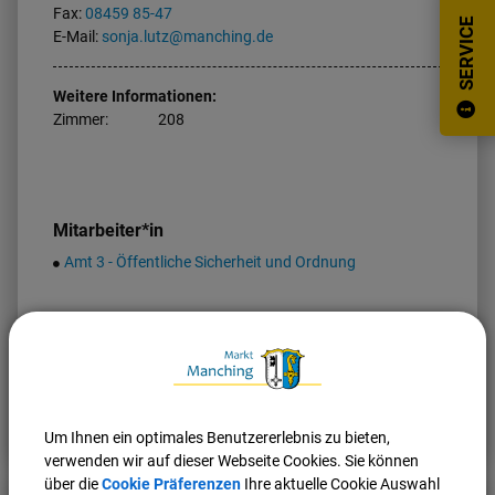
Fax:
08459 85-47
SERVICE
E-Mail:
sonja.lutz@manching.de
Weitere Informationen:
Zimmer:
208
Mitarbeiter*in
Amt 3 - Öffentliche Sicherheit und Ordnung
Nach oben
Seite drucken
Um Ihnen ein optimales Benutzererlebnis zu bieten,
verwenden wir auf dieser Webseite Cookies. Sie können
über die
Cookie Präferenzen
Ihre aktuelle Cookie Auswahl