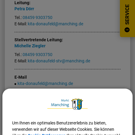
Leitung:
SERVICE
Petra
Dörr
Tel.:
08459 9303750
E-Mail:
kita-donaufeld@manching.de
Stellvertretende Leitung:
Michelle
Ziegler
Tel.:
08459 9303750
E-Mail:
kita-donaufeld-stv@manching.de
E-Mail
kita-donaufeld@manching.de
Nach oben
Seite drucken
Um Ihnen ein optimales Benutzererlebnis zu bieten,
verwenden wir auf dieser Webseite Cookies. Sie können