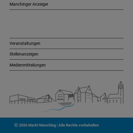
e
Manchinger Anzeiger
L
i
n
k
s
Veranstaltungen
Stellenanzeigen
Medienmitteilungen
2026 Markt Manching | Alle Rechte vorbehalten