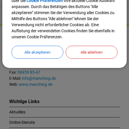
über die
Cookie Präferenzen
Ihre aktuelle Cookie Auswahl
anpassen. Durch das Betätigen des Buttons "Alle
akzeptieren" stimmen Sie der Verwendung aller Cookies zu.
Mithilfe des Buttons "Alle ablehnen" lehnen Sie der
Verwendung nicht erforderlicher Cookies ab. Eine
K
Auflistung der verwendeten Cookies finden Sie ebenfalls in
o
unseren Cookie Präferenzen.
Markt Manching
n
t
Ingolstädter Straße 2
a
Alle akzeptieren
Alle ablehnen
85077 Manching
k
t
Tel.:
08459 85-0
u
Fax:
08459 85-47
n
E-Mail:
info@manching.de
d
Web:
www.manching.de
W
i
c
Wichtige Links
h
Aktuelles
t
i
Online-Dienste
g