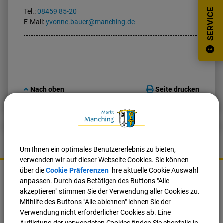
SERVICE
Tel.:
08459 85-20
E-Mail:
yvonne.bauer@manching.de
Nach oben
Seite drucken
Um Ihnen ein optimales Benutzererlebnis zu bieten,
verwenden wir auf dieser Webseite Cookies. Sie können
K
über die
Cookie Präferenzen
Ihre aktuelle Cookie Auswahl
o
Markt Manching
anpassen. Durch das Betätigen des Buttons "Alle
n
akzeptieren" stimmen Sie der Verwendung aller Cookies zu.
t
Ingolstädter Straße 2
Mithilfe des Buttons "Alle ablehnen" lehnen Sie der
a
85077 Manching
Verwendung nicht erforderlicher Cookies ab. Eine
k
Auflistung der verwendeten Cookies finden Sie ebenfalls in