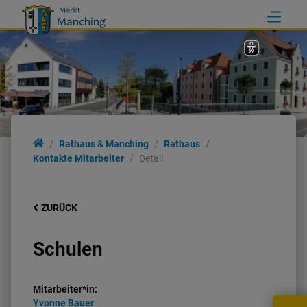
Rathaus & Manching
Rathaus
Kontakte Mitarbeiter
Detail
ZURÜCK
Schulen
Mitarbeiter*in:
Yvonne
Bauer