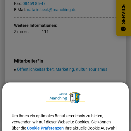
Fax:
08459 85-47
SERVICE
E-Mail:
natalie.beck@manching.de
Weitere Informationen:
Zimmer:
111
Mitarbeiter*in
Öffentlichkeitsarbeit, Marketing, Kultur, Tourismus
Nach oben
Seite drucken
Um Ihnen ein optimales Benutzererlebnis zu bieten,
verwenden wir auf dieser Webseite Cookies. Sie können
über die
Cookie Präferenzen
Ihre aktuelle Cookie Auswahl