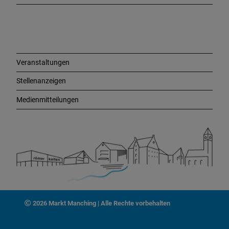
L
i
n
k
s
Veranstaltungen
Stellenanzeigen
Medienmitteilungen
2026 Markt Manching | Alle Rechte vorbehalten