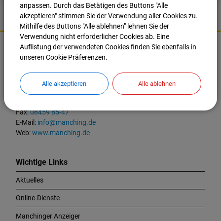
anpassen. Durch das Betätigen des Buttons "Alle
akzeptieren" stimmen Sie der Verwendung aller Cookies zu.
Mithilfe des Buttons "Alle ablehnen" lehnen Sie der
K
Verwendung nicht erforderlicher Cookies ab. Eine
o
Auflistung der verwendeten Cookies finden Sie ebenfalls in
Markt Manching
n
unseren Cookie Präferenzen.
t
Ingolstädter Straße 2
a
85077 Manching
Alle akzeptieren
Alle ablehnen
k
t
Tel.:
08459 85-0
u
Fax:
08459 85-47
n
E-Mail:
info@manching.de
d
Web:
www.manching.de
W
i
c
Wichtige Links
h
Aktuelles
t
i
Online-Dienste
g
e
Manchinger Anzeiger