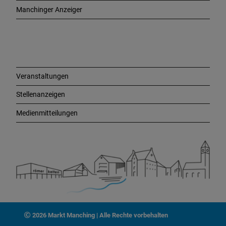
e
Manchinger Anzeiger
L
i
n
k
s
Veranstaltungen
Stellenanzeigen
Medienmitteilungen
2026 Markt Manching | Alle Rechte vorbehalten