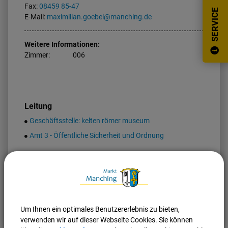
Fax:
08459 85-47
SERVICE
E-Mail:
maximilian.goebel@manching.de
Weitere Informationen:
Zimmer:
006
Leitung
Geschäftsstelle: kelten römer museum
Amt 3 - Öffentliche Sicherheit und Ordnung
Nach oben
Seite drucken
Um Ihnen ein optimales Benutzererlebnis zu bieten,
verwenden wir auf dieser Webseite Cookies. Sie können