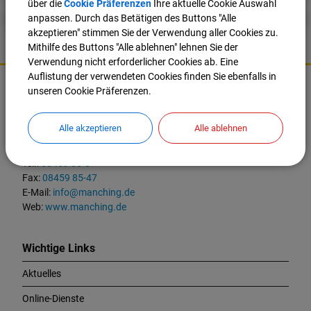
über die
Cookie Präferenzen
Ihre aktuelle Cookie Auswahl
anpassen. Durch das Betätigen des Buttons "Alle
akzeptieren" stimmen Sie der Verwendung aller Cookies zu.
Mithilfe des Buttons "Alle ablehnen" lehnen Sie der
Verwendung nicht erforderlicher Cookies ab. Eine
K
Auflistung der verwendeten Cookies finden Sie ebenfalls in
o
unseren Cookie Präferenzen.
Markt Manching
n
t
Ingolstädter Straße 2
Alle akzeptieren
Alle ablehnen
a
85077 Manching
k
t
Tel.:
08459 85-0
u
Fax:
08459 85-47
n
E-Mail:
info@manching.de
d
Web:
www.manching.de
W
i
c
Wichtige Links
h
Aktuelles
t
i
Online-Dienste
g