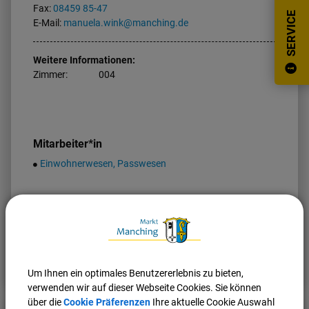
Fax:
08459 85-47
SERVICE
E-Mail:
manuela.wink@manching.de
Weitere Informationen:
Zimmer:
004
Mitarbeiter*in
Einwohnerwesen, Passwesen
Nach oben
Seite drucken
Um Ihnen ein optimales Benutzererlebnis zu bieten,
verwenden wir auf dieser Webseite Cookies. Sie können
über die
Cookie Präferenzen
Ihre aktuelle Cookie Auswahl