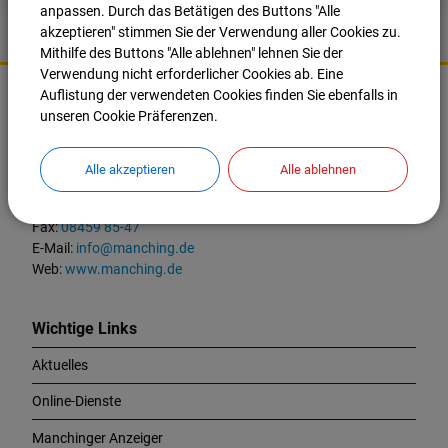
anpassen. Durch das Betätigen des Buttons "Alle
akzeptieren" stimmen Sie der Verwendung aller Cookies zu.
Mithilfe des Buttons "Alle ablehnen" lehnen Sie der
K
Verwendung nicht erforderlicher Cookies ab. Eine
o
Auflistung der verwendeten Cookies finden Sie ebenfalls in
Markt Manching
n
unseren Cookie Präferenzen.
t
Ingolstädter Straße 2
a
85077 Manching
Alle akzeptieren
Alle ablehnen
k
t
Tel.:
08459 85-0
u
Fax:
08459 85-47
n
E-Mail:
info@manching.de
d
Web:
www.manching.de
W
i
c
Wichtige Links
h
Aktuelles
t
i
Online-Dienste
g
e
Manchinger Anzeiger