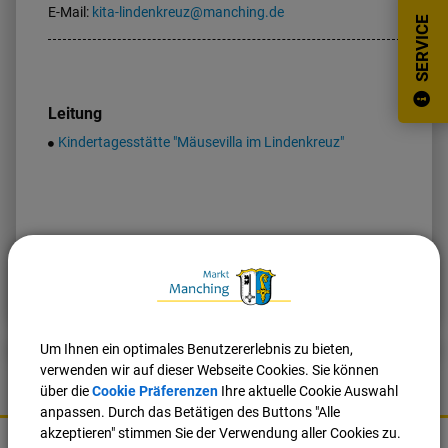
E-Mail:
kita-lindenkreuz@manching.de
SERVICE
Leitung
Kindertagesstätte "Mäusevilla im Lindenkreuz"
Nach oben
Seite drucken
Um Ihnen ein optimales Benutzererlebnis zu bieten,
verwenden wir auf dieser Webseite Cookies. Sie können
über die
Cookie Präferenzen
Ihre aktuelle Cookie Auswahl
anpassen. Durch das Betätigen des Buttons "Alle
K
akzeptieren" stimmen Sie der Verwendung aller Cookies zu.