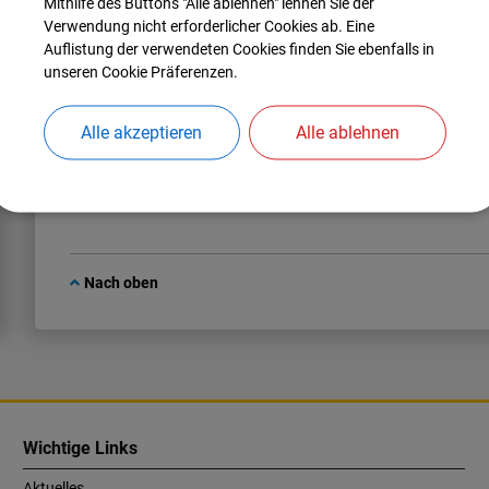
Mithilfe des Buttons "Alle ablehnen" lehnen Sie der
Verwendung nicht erforderlicher Cookies ab. Eine
Auflistung der verwendeten Cookies finden Sie ebenfalls in
unseren Cookie Präferenzen.
Mitarbeiter*in
Alle akzeptieren
Alle ablehnen
Soziale Angelegenheiten, Rente, Fundsachen
Nach oben
Wichtige Links
Aktuelles