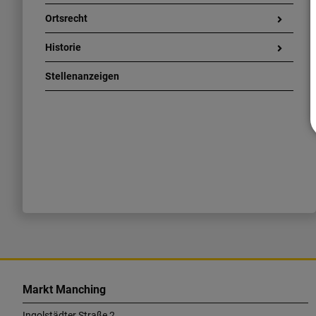
Ortsrecht
Historie
Stellenanzeigen
K
o
Markt Manching
n
Ingolstädter Straße 2