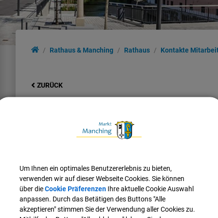
Rathaus & Manching
Rathaus
Kontakte Mitarbei
ZURÜCK
Katrin Spann
Kontaktdaten:
Telefon:
08459 85-54
Fax:
08459 85-47
Um Ihnen ein optimales Benutzererlebnis zu bieten,
E-Mail:
katrin.spann@manching.de
verwenden wir auf dieser Webseite Cookies. Sie können
über die
Cookie Präferenzen
Ihre aktuelle Cookie Auswahl
Weitere Informationen:
anpassen. Durch das Betätigen des Buttons "Alle
Zimmer:
E02
akzeptieren" stimmen Sie der Verwendung aller Cookies zu.