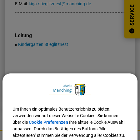
E-Mail:
kiga-stieglitznest@manching.de
SERVICE
Leitung
Kindergarten Stieglitznest
Nach oben
Seite drucken
Um Ihnen ein optimales Benutzererlebnis zu bieten,
verwenden wir auf dieser Webseite Cookies. Sie können
über die
Cookie Präferenzen
Ihre aktuelle Cookie Auswahl
anpassen. Durch das Betätigen des Buttons "Alle
K
akzeptieren" stimmen Sie der Verwendung aller Cookies zu.