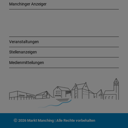
e
Manchinger Anzeiger
L
i
n
k
s
Veranstaltungen
Stellenanzeigen
Medienmitteilungen
2026 Markt Manching | Alle Rechte vorbehalten