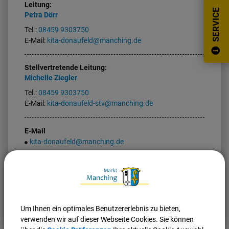
Leitung:
SERVICE
Petra
Dörr
Tel.:
08459 9303750
E-Mail:
kita-donaufeld@manching.de
Stellvertretende Leitung:
Michelle
Ziegler
Tel.:
08459 9303750
E-Mail:
kita-donaufeld-stv@manching.de
E-Mail
kita-donaufeld@manching.de
Nach oben
Seite drucken
Um Ihnen ein optimales Benutzererlebnis zu bieten,
verwenden wir auf dieser Webseite Cookies. Sie können