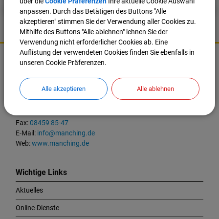
über die
Cookie Präferenzen
Ihre aktuelle Cookie Auswahl
anpassen. Durch das Betätigen des Buttons "Alle
akzeptieren" stimmen Sie der Verwendung aller Cookies zu.
Mithilfe des Buttons "Alle ablehnen" lehnen Sie der
Verwendung nicht erforderlicher Cookies ab. Eine
K
Auflistung der verwendeten Cookies finden Sie ebenfalls in
o
unseren Cookie Präferenzen.
Markt Manching
n
t
Ingolstädter Straße 2
a
Alle akzeptieren
Alle ablehnen
85077 Manching
k
t
Tel.:
08459 85-0
u
Fax:
08459 85-47
n
E-Mail:
info@manching.de
d
Web:
www.manching.de
W
i
c
Wichtige Links
h
Aktuelles
t
i
Online-Dienste
g