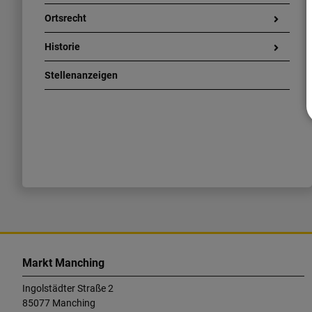
Ortsrecht
Historie
Stellenanzeigen
K
o
Markt Manching
n
Ingolstädter Straße 2
t
85077 Manching
a