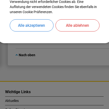
Verwendung nicht erforderlicher Cookies ab. Eine
Nina
Regler
Auflistung der verwendeten Cookies finden Sie ebenfalls in
Tel.:
08459 85-61
unseren Cookie Präferenzen.
E-Mail:
nina.regler@manching.de
Alle akzeptieren
Alle ablehnen
Nach oben
Wichtige Links
Aktuelles