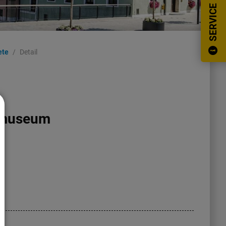
SERVICE
ete
Detail
r museum