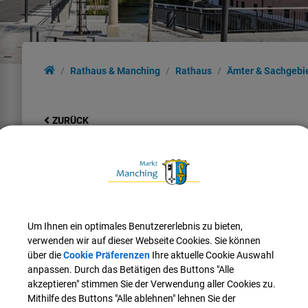
Rathaus & Manching
Rathaus
Ämter & Sachgebi
ZURÜCK
Geschäftsstelle: kelten röme
Leitung:
Um Ihnen ein optimales Benutzererlebnis zu bieten,
Maximilian
Göbel
verwenden wir auf dieser Webseite Cookies. Sie können
Tel.:
08459 85-26
über die
Cookie Präferenzen
Ihre aktuelle Cookie Auswahl
E-Mail:
maximilian.goebel@manching.de
anpassen. Durch das Betätigen des Buttons "Alle
akzeptieren" stimmen Sie der Verwendung aller Cookies zu.
Mithilfe des Buttons "Alle ablehnen" lehnen Sie der
Mitarbeiter*in: