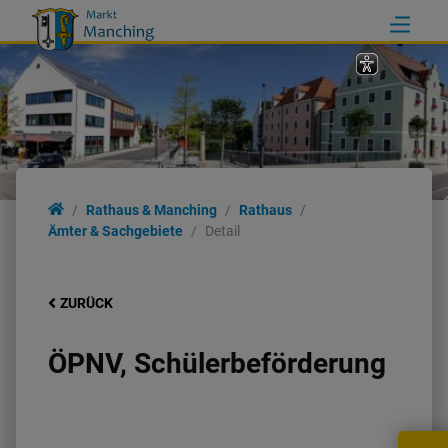
Rathaus & Manching
Rathaus
Ämter & Sachgebiete
Detail
ZURÜCK
ÖPNV, Schülerbeförderung