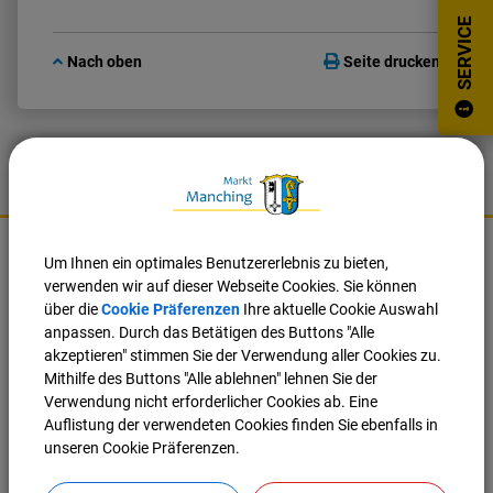
SERVICE
Nach oben
Seite drucken
K
o
Markt Manching
Um Ihnen ein optimales Benutzererlebnis zu bieten,
n
verwenden wir auf dieser Webseite Cookies. Sie können
t
Ingolstädter Straße 2
über die
Cookie Präferenzen
Ihre aktuelle Cookie Auswahl
a
85077 Manching
anpassen. Durch das Betätigen des Buttons "Alle
k
akzeptieren" stimmen Sie der Verwendung aller Cookies zu.
t
Tel.:
08459 85-0
Mithilfe des Buttons "Alle ablehnen" lehnen Sie der
u
Fax:
08459 85-47
Verwendung nicht erforderlicher Cookies ab. Eine
n
E-Mail:
info@manching.de
Auflistung der verwendeten Cookies finden Sie ebenfalls in
d
Web:
www.manching.de
unseren Cookie Präferenzen.
W
i