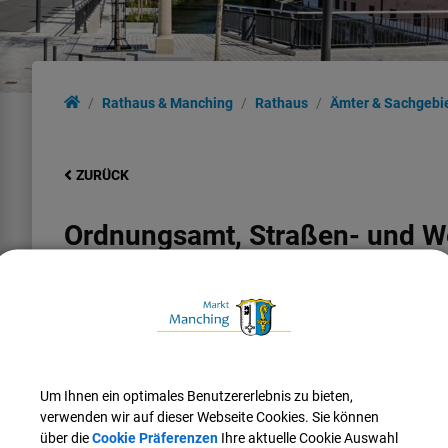
Rathaus & Manching
Rathaus
Ämter & Sachgebi
ZURÜCK
Ordnungsamt, Straßen- und W
Stellvertretende Leitung:
Sandro
Spiegl
Tel.:
08459 85-46
E-Mail:
sandro.spiegl@manching.de
Um Ihnen ein optimales Benutzererlebnis zu bieten,
verwenden wir auf dieser Webseite Cookies. Sie können
über die
Cookie Präferenzen
Ihre aktuelle Cookie Auswahl
Mitarbeiter*in: