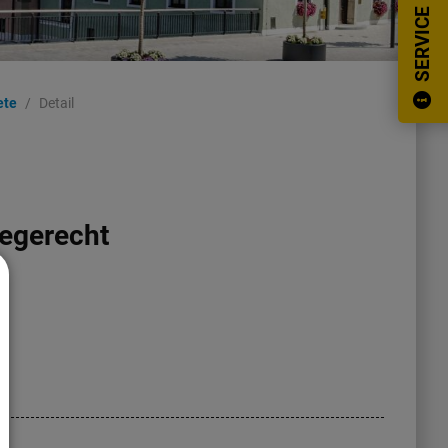
SERVICE
ete
Detail
egerecht