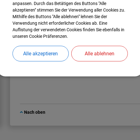
anpassen. Durch das Betätigen des Buttons "Alle
Lisa
Breternitz
akzeptieren" stimmen Sie der Verwendung aller Cookies zu.
Tel.:
08459 85-17
Mithilfe des Buttons "Alle ablehnen" lehnen Sie der
E-Mail:
lisa.breternitz@manching.de
Verwendung nicht erforderlicher Cookies ab. Eine
Auflistung der verwendeten Cookies finden Sie ebenfalls in
unseren Cookie Präferenzen.
Mitarbeiter*in:
Nina
Regler
Alle akzeptieren
Alle ablehnen
Tel.:
08459 85-61
E-Mail:
nina.regler@manching.de
Nach oben