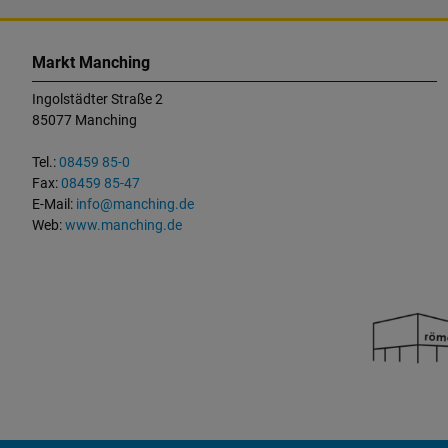
K
o
Markt Manching
n
Ingolstädter Straße 2
t
85077 Manching
a
k
Tel.:
08459 85-0
t
Fax:
08459 85-47
u
E-Mail:
info@manching.de
n
Web:
www.manching.de
d
W
i
c
h
t
i
g
e