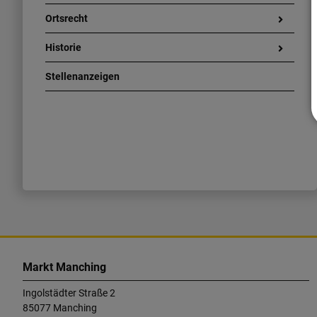
Ortsrecht
Historie
Stellenanzeigen
K
o
Markt Manching
n
Ingolstädter Straße 2
t
85077 Manching
a