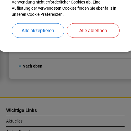
Verwendung nicht erforderlicher Cookies ab. Eine
Claudia
Andreas
Auflistung der verwendeten Cookies finden Sie ebenfalls in
Tel.:
08459 85-55
unseren Cookie Präferenzen.
E-Mail:
claudia.andreas@manching.de
Alle akzeptieren
Alle ablehnen
Nach oben
Wichtige Links
Aktuelles