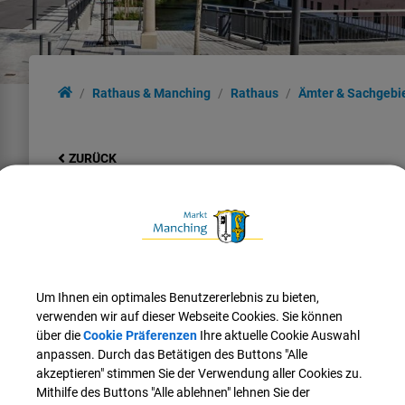
Rathaus & Manching
Rathaus
Ämter & Sachgebi
ZURÜCK
Wahlen
Stellvertretende Leitung:
Um Ihnen ein optimales Benutzererlebnis zu bieten,
Sandro
Spiegl
verwenden wir auf dieser Webseite Cookies. Sie können
Tel.:
08459 85-46
über die
Cookie Präferenzen
Ihre aktuelle Cookie Auswahl
E-Mail:
sandro.spiegl@manching.de
anpassen. Durch das Betätigen des Buttons "Alle
akzeptieren" stimmen Sie der Verwendung aller Cookies zu.
Mithilfe des Buttons "Alle ablehnen" lehnen Sie der
Mitarbeiter*in: