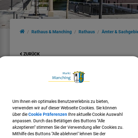
Rathaus & Manching
Rathaus
Ämter & Sachgebi
ZURÜCK
Kindertagesstätten
Mitarbeiter*in:
Um Ihnen ein optimales Benutzererlebnis zu bieten,
Gabi
Stempfhuber
verwenden wir auf dieser Webseite Cookies. Sie können
Tel.:
08459 85-81
über die
Cookie Präferenzen
Ihre aktuelle Cookie Auswahl
E-Mail:
gabi.stempfhuber@manching.de
anpassen. Durch das Betätigen des Buttons "Alle
akzeptieren" stimmen Sie der Verwendung aller Cookies zu.
Mithilfe des Buttons "Alle ablehnen" lehnen Sie der
Mitarbeiter*in: