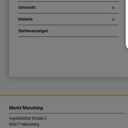
Ortsrecht
Historie
Stellenanzeigen
K
o
Markt Manching
n
Ingolstädter Straße 2
t
85077 Manching
a