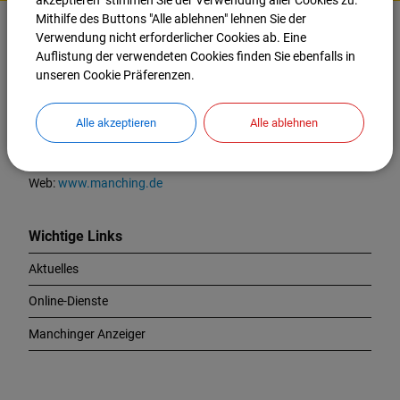
akzeptieren" stimmen Sie der Verwendung aller Cookies zu.
K
Mithilfe des Buttons "Alle ablehnen" lehnen Sie der
o
Markt Manching
Verwendung nicht erforderlicher Cookies ab. Eine
n
Auflistung der verwendeten Cookies finden Sie ebenfalls in
t
Ingolstädter Straße 2
unseren Cookie Präferenzen.
a
85077 Manching
k
t
Alle akzeptieren
Alle ablehnen
Tel.:
08459 85-0
u
Fax:
08459 85-47
n
E-Mail:
info@manching.de
d
Web:
www.manching.de
W
i
c
Wichtige Links
h
Aktuelles
t
i
Online-Dienste
g
e
Manchinger Anzeiger
L
i
n