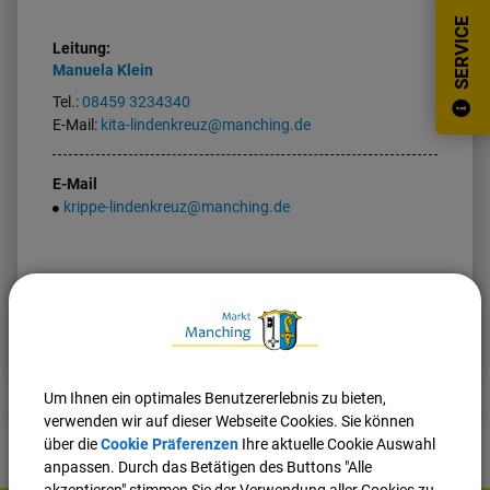
SERVICE
Leitung:
Manuela
Klein
Tel.:
08459 3234340
E-Mail:
kita-lindenkreuz@manching.de
E-Mail
krippe-lindenkreuz@manching.de
Nach oben
Seite drucken
Um Ihnen ein optimales Benutzererlebnis zu bieten,
verwenden wir auf dieser Webseite Cookies. Sie können
über die
Cookie Präferenzen
Ihre aktuelle Cookie Auswahl
anpassen. Durch das Betätigen des Buttons "Alle