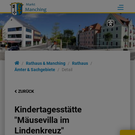
Rathaus & Manching
Rathaus
Ämter & Sachgebiete
Detail
ZURÜCK
Kindertagesstätte
"Mäusevilla im
Lindenkreuz"