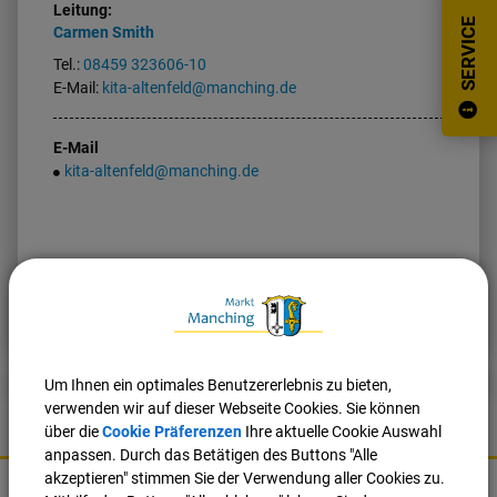
Leitung:
SERVICE
Carmen
Smith
Tel.:
08459 323606-10
E-Mail:
kita-altenfeld@manching.de
E-Mail
kita-altenfeld@manching.de
Nach oben
Seite drucken
Um Ihnen ein optimales Benutzererlebnis zu bieten,
verwenden wir auf dieser Webseite Cookies. Sie können
über die
Cookie Präferenzen
Ihre aktuelle Cookie Auswahl
anpassen. Durch das Betätigen des Buttons "Alle
K
akzeptieren" stimmen Sie der Verwendung aller Cookies zu.
o