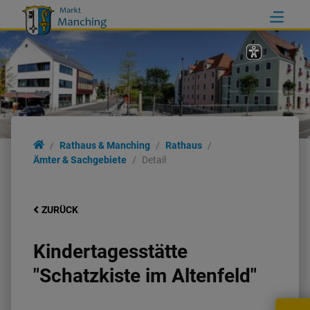
Rathaus & Manching
Rathaus
Ämter & Sachgebiete
Detail
ZURÜCK
Kindertagesstätte
"Schatzkiste im Altenfeld"