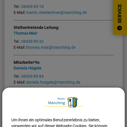
SERVICE
Tel.:
08459 85-18
E-Mail:
martin.steinlechner@manching.de
Stellvertretende Leitung:
Thomas
Mair
Tel.:
08459 85-32
E-Mail:
thomas.mair@manching.de
Mitarbeiter*in:
Daniela
Högele
Tel.:
08459 85-84
E-Mail:
daniela.hoegele@manching.de
Um Ihnen ein optimales Benutzererlebnis zu bieten,
Nach oben
Seite drucken
verwenden wir auf dieser Webseite Cookies. Sie können