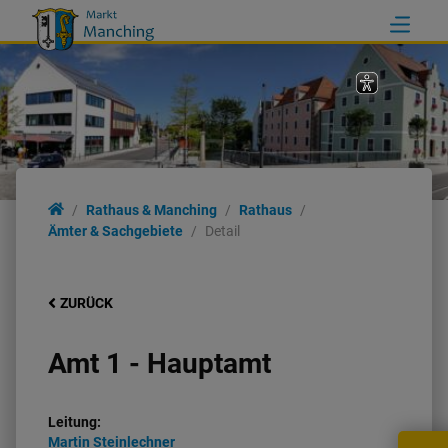
Rathaus & Manching
Rathaus
Ämter & Sachgebiete
Detail
ZURÜCK
Amt 1 - Hauptamt
Leitung:
Martin
Steinlechner