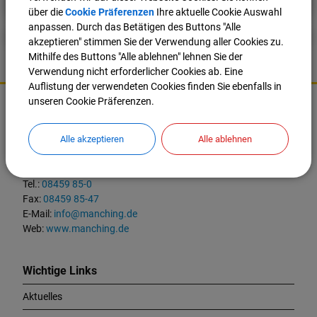
über die
Cookie Präferenzen
Ihre aktuelle Cookie Auswahl
anpassen. Durch das Betätigen des Buttons "Alle
akzeptieren" stimmen Sie der Verwendung aller Cookies zu.
Mithilfe des Buttons "Alle ablehnen" lehnen Sie der
Verwendung nicht erforderlicher Cookies ab. Eine
Auflistung der verwendeten Cookies finden Sie ebenfalls in
K
unseren Cookie Präferenzen.
o
Markt Manching
n
t
Alle akzeptieren
Alle ablehnen
Ingolstädter Straße 2
a
85077 Manching
k
t
Tel.:
08459 85-0
u
Fax:
08459 85-47
n
E-Mail:
info@manching.de
d
Web:
www.manching.de
W
i
c
Wichtige Links
h
Aktuelles
t
i