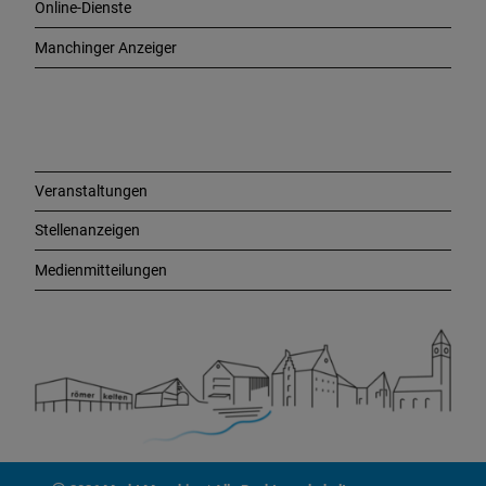
Online-Dienste
g
e
Manchinger Anzeiger
L
i
n
k
s
Veranstaltungen
Stellenanzeigen
Medienmitteilungen