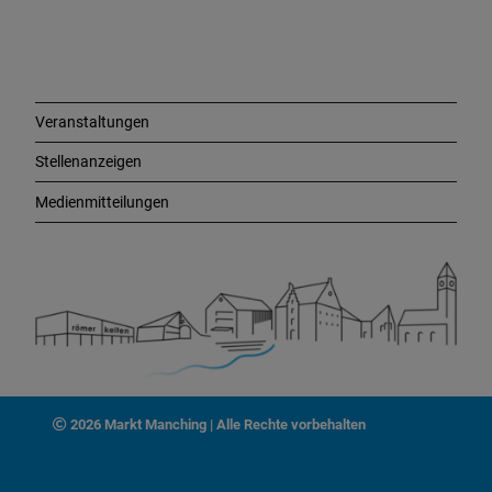
i
n
k
s
Veranstaltungen
Stellenanzeigen
Medienmitteilungen
2026 Markt Manching | Alle Rechte vorbehalten