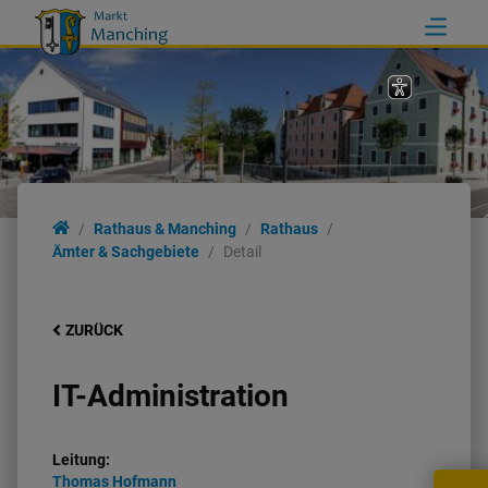
Rathaus & Manching
Rathaus
Ämter & Sachgebiete
Detail
ZURÜCK
IT-Administration
Leitung:
Thomas
Hofmann