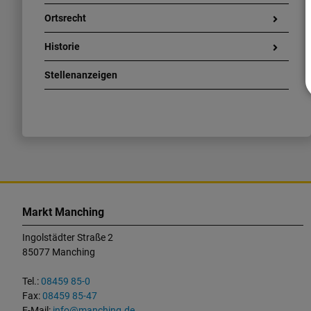
Ortsrecht
Historie
Stellenanzeigen
K
o
Markt Manching
n
Ingolstädter Straße 2
t
85077 Manching
a
k
Tel.:
08459 85-0
t
Fax:
08459 85-47
u
E-Mail:
info@manching.de