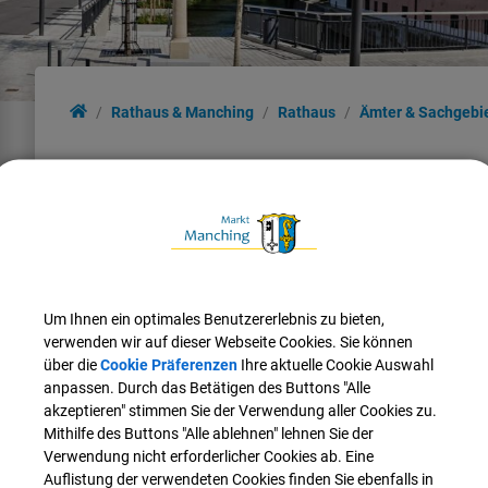
Rathaus & Manching
Rathaus
Ämter & Sachgebi
ZURÜCK
Kindergarten Stieglitznest
Um Ihnen ein optimales Benutzererlebnis zu bieten,
Leitung:
verwenden wir auf dieser Webseite Cookies. Sie können
Franziska
Pflügler
über die
Cookie Präferenzen
Ihre aktuelle Cookie Auswahl
anpassen. Durch das Betätigen des Buttons "Alle
Tel.:
08459 987973
akzeptieren" stimmen Sie der Verwendung aller Cookies zu.
E-Mail:
kiga-stieglitznest@manching.de
Mithilfe des Buttons "Alle ablehnen" lehnen Sie der
Verwendung nicht erforderlicher Cookies ab. Eine
Auflistung der verwendeten Cookies finden Sie ebenfalls in
E-Mail