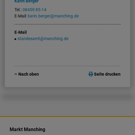
Karin
Berger
Tel.:
08459 85-14
E-Mail:
karin.berger@manching.de
E-Mail
standesamt@manching.de
Nach oben
Seite drucken
K
o
Markt Manching
n