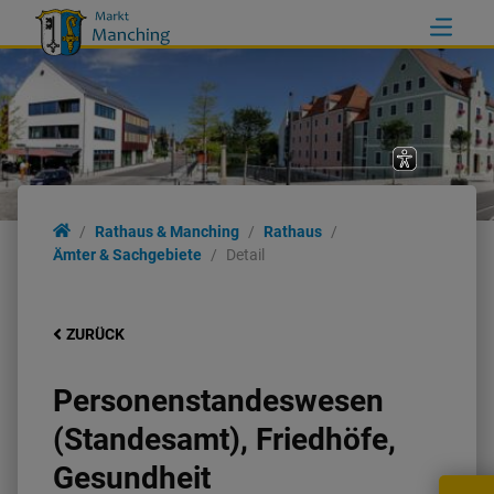
Rathaus & Manching
Rathaus
Ämter & Sachgebiete
Detail
ZURÜCK
Personenstandeswesen
(Standesamt), Friedhöfe,
Gesundheit