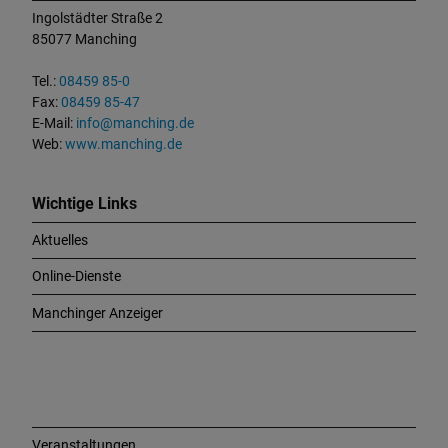
t
Ingolstädter Straße 2
a
85077 Manching
k
t
Tel.:
08459 85-0
u
Fax:
08459 85-47
n
E-Mail:
info@manching.de
d
Web:
www.manching.de
W
i
c
Wichtige Links
h
Aktuelles
t
i
Online-Dienste
g
e
Manchinger Anzeiger
L
i
n
k
s
Veranstaltungen