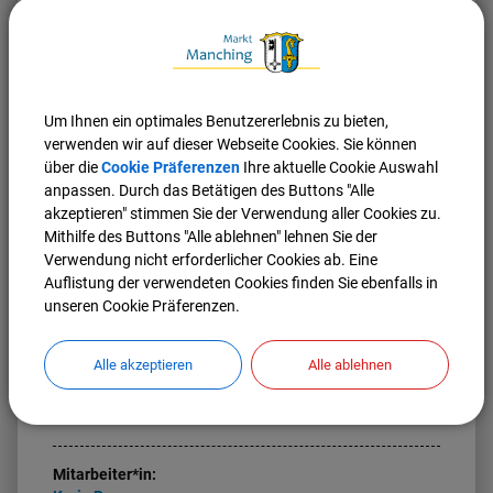
November
14. November
Kerstin Schmid
2027
Dezember
18. Dezember
Karin Berger
2027
Um Ihnen ein optimales Benutzererlebnis zu bieten,
verwenden wir auf dieser Webseite Cookies. Sie können
über die
Cookie Präferenzen
Ihre aktuelle Cookie Auswahl
Melden Sie Ihre Eheschließung gerne vorab per Mail an
anpassen. Durch das Betätigen des Buttons "Alle
standesamt@manching.de
mit diesem Formular an:
akzeptieren" stimmen Sie der Verwendung aller Cookies zu.
Mithilfe des Buttons "Alle ablehnen" lehnen Sie der
Anmeldung der Eheschließung.pdf
Verwendung nicht erforderlicher Cookies ab. Eine
Auflistung der verwendeten Cookies finden Sie ebenfalls in
unseren Cookie Präferenzen.
Leitung:
Kerstin
Schmid
Alle akzeptieren
Alle ablehnen
Tel.:
08459 85-14
E-Mail:
kerstin.schmid@manching.de
Mitarbeiter*in: