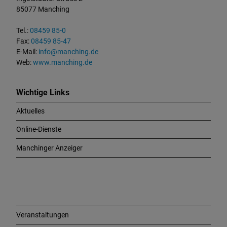
a
85077 Manching
k
t
Tel.:
08459 85-0
u
Fax:
08459 85-47
n
E-Mail:
info@manching.de
d
Web:
www.manching.de
W
i
c
Wichtige Links
h
Aktuelles
t
i
Online-Dienste
g
e
Manchinger Anzeiger
L
i
n
k
s
Veranstaltungen