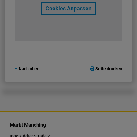
Cookies Anpassen
Nach oben
Seite drucken
K
o
Markt Manching
n
t
Ingolstädter Straße 2