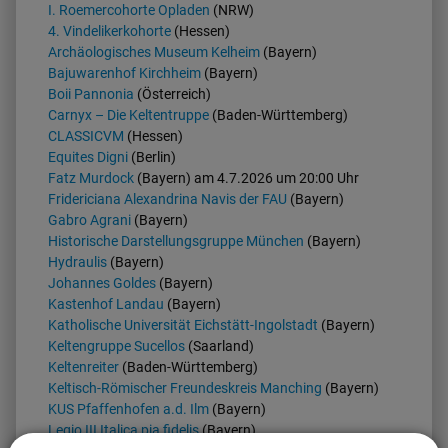
I. Roemercohorte Opladen
(NRW)
4. Vindelikerkohorte
(Hessen)
Archäologisches Museum Kelheim
(Bayern)
Bajuwarenhof Kirchheim
(Bayern)
Boii Pannonia
(Österreich)
Carnyx – Die Keltentruppe
(Baden-Württemberg)
CLASSICVM
(Hessen)
Equites Digni
(Berlin)
Fatz Murdock
(Bayern) am 4.7.2026 um 20:00 Uhr
Fridericiana Alexandrina Navis der FAU
(Bayern)
Gabro Agrani
(Bayern)
Historische Darstellungsgruppe München
(Bayern)
Hydraulis
(Bayern)
Johannes Goldes
(Bayern)
Kastenhof Landau
(Bayern)
Katholische Universität Eichstätt-Ingolstadt
(Bayern)
Keltengruppe Sucellos
(Saarland)
Keltenreiter
(Baden-Württemberg)
Keltisch-Römischer Freundeskreis Manching
(Bayern)
KUS Pfaffenhofen a.d. Ilm
(Bayern)
Legio III Italica pia fidelis
(Bayern)