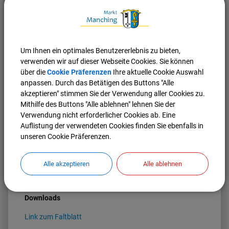
Markt Manching mit Barthelmarktkönigin Julia I.
(Bayern)
MBB-Sportschützen Manching
(Bayern)
Nünnerich-Asmus Verlag & Media GmbH
(Rheinland-
Pfalz)
Um Ihnen ein optimales Benutzererlebnis zu bieten,
Pro Arch Prospektion und Archäologie GmbH
(Bayern)
verwenden wir auf dieser Webseite Cookies. Sie können
Römer und Bajuwaren Museum Kipfenberg
(Bayern)
über die
Cookie Präferenzen
Ihre aktuelle Cookie Auswahl
Schola Romana
(Rheinland-Pfalz)
anpassen. Durch das Betätigen des Buttons "Alle
Tobias Brendle
(Bayern)
akzeptieren" stimmen Sie der Verwendung aller Cookies zu.
Touta Nanto En
(Bayern)
Mithilfe des Buttons "Alle ablehnen" lehnen Sie der
Zentrum Stadtgeschichte Ingolstadt
(Bayern)
Verwendung nicht erforderlicher Cookies ab. Eine
Auflistung der verwendeten Cookies finden Sie ebenfalls in
ACHTUNG: Auf dem Festgelände sind nur die o.g.
unseren Cookie Präferenzen.
Gruppen und Akteure zugelassen!
Von 10–17 Uhr gelten die üblichen Eintrittspreise des
Alle akzeptieren
Alle ablehnen
kelten römer museums manching. Anschließend ist der
Eintritt frei.
Downloads
Link zum Faltblatt