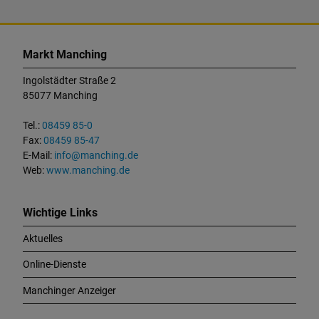
K
o
Markt Manching
n
t
Ingolstädter Straße 2
a
85077 Manching
k
t
Tel.:
08459 85-0
u
Fax:
08459 85-47
n
E-Mail:
info@manching.de
d
Web:
www.manching.de
W
i
c
Wichtige Links
h
Aktuelles
t
i
Online-Dienste
g
e
Manchinger Anzeiger
L
i