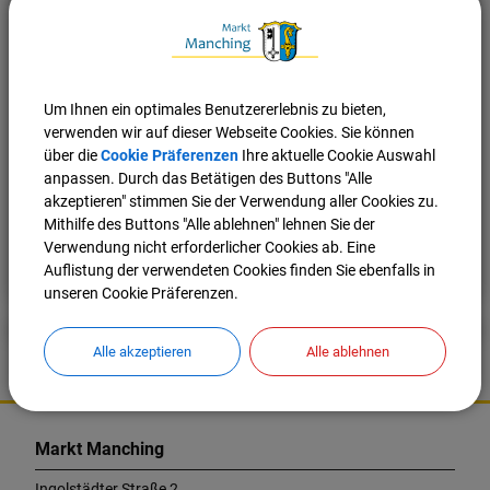
Cookies Anpassen
Um Ihnen ein optimales Benutzererlebnis zu bieten,
verwenden wir auf dieser Webseite Cookies. Sie können
über die
Cookie Präferenzen
Ihre aktuelle Cookie Auswahl
anpassen. Durch das Betätigen des Buttons "Alle
akzeptieren" stimmen Sie der Verwendung aller Cookies zu.
Mithilfe des Buttons "Alle ablehnen" lehnen Sie der
Verwendung nicht erforderlicher Cookies ab. Eine
Nach oben
Seite drucken
Auflistung der verwendeten Cookies finden Sie ebenfalls in
unseren Cookie Präferenzen.
Alle akzeptieren
Alle ablehnen
K
o
Markt Manching
n
t
Ingolstädter Straße 2