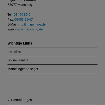
a
85077 Manching
k
t
Tel.:
08459 85-0
u
Fax:
08459 85-47
n
E-Mail:
info@manching.de
d
Web:
www.manching.de
W
i
c
Wichtige Links
h
Aktuelles
t
i
Online-Dienste
g
e
Manchinger Anzeiger
L
i
n
k
s
Veranstaltungen