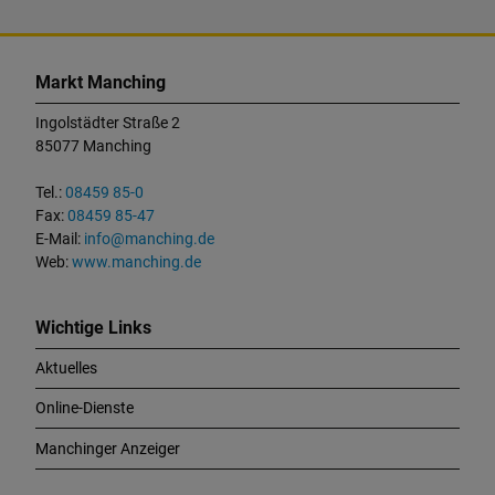
K
o
Markt Manching
n
t
Ingolstädter Straße 2
a
85077 Manching
k
t
Tel.:
08459 85-0
u
Fax:
08459 85-47
n
E-Mail:
info@manching.de
d
Web:
www.manching.de
W
i
c
Wichtige Links
h
Aktuelles
t
i
Online-Dienste
g
e
Manchinger Anzeiger
L
i